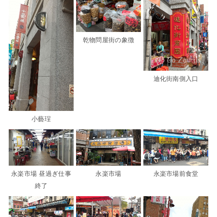
乾物問屋街の象徴
迪化街南側入口
小藝珵
永楽市場 昼過ぎ仕事
永楽市場
永楽市場前食堂
終了