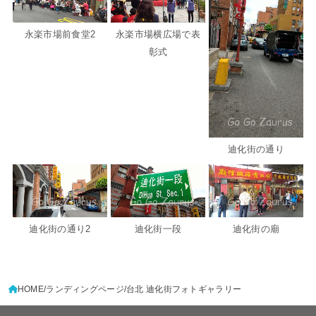
永楽市場前食堂2
永楽市場横広場で表
彰式
迪化街の通り
迪化街の通り2
迪化街一段
迪化街の廟
HOME
ランディングページ
台北 迪化街フォトギャラリー