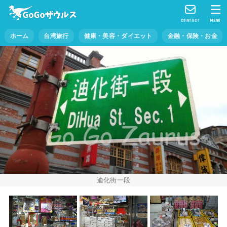
CONTACT
MENU
ホーム
台湾旅行
健康・美容・ダイエット
金融・保険・お金
迪化街一段