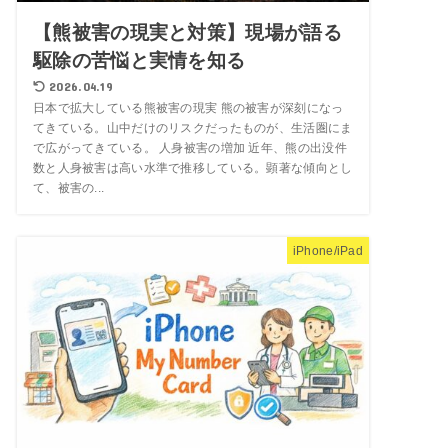
【熊被害の現実と対策】現場が語る
駆除の苦悩と実情を知る
2026.04.19
日本で拡大している熊被害の現実 熊の被害が深刻になっ
てきている。山中だけのリスクだったものが、生活圏にま
で広がってきている。 人身被害の増加 近年、熊の出没件
数と人身被害は高い水準で推移している。顕著な傾向とし
て、被害の...
iPhone/iPad