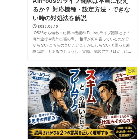
AirPodsのライブ翻訳は本当に使え
るか？ 対応機種・設定方法・できな
い時の対処法を解説
2026.06.10
iOS26から備わった夢の機能AirPodsのライブ翻訳とは？
海外旅行や海外出張の際、 相手が何を言っているのか分
からない こちらの言いたいことが伝わらない と困った経
験は誰しもあるでしょうし、実際、翻訳アプリは助けに...
仕事