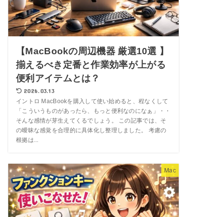
【MacBookの周辺機器 厳選10選 】
揃えるべき定番と作業効率が上がる
便利アイテムとは？
2026.03.13
イントロ MacBookを購入して使い始めると、程なくして
「こういうものがあったら、もっと便利なのになぁ」・・
そんな感情が芽生えてくるでしょう。 この記事では、そ
の曖昧な感覚を合理的に具体化し整理しました。 考慮の
根拠は...
Mac