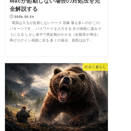
Macが起動しない場合の対処法を完
全解説する
2026.05.24
電源は入るが起動しないケース 現象 最も多いのがこの
パターンです。 パスワードを入力する 次の画面に進みそ
うになる しかし途中で再起動がかかる（起動音が鳴る）
再びログイン画面に戻る 多くの場合、原因は以下...
社会と暮らし