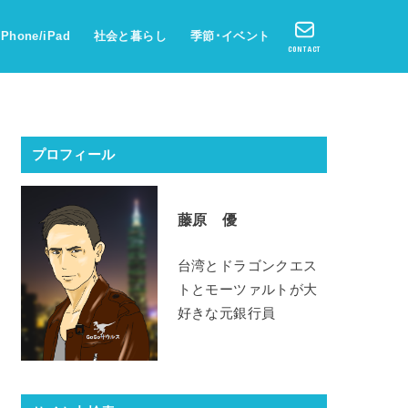
iPhone/iPad
社会と暮らし
季節･イベント
CONTACT
プロフィール
藤原 優
台湾とドラゴンクエス
トとモーツァルトが大
好きな元銀行員