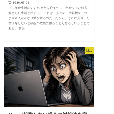
2026.07.09
プレ年金生活のすすめ 定年を迎えたら、年金を主な収入
源とした生活が始まる。 これは、人生の一大転機で、つ
まり収入がかなり減少するのだ。だから、それに見合った
生活をしないと破綻の危機に陥ることもあるということで
ある。 勿論...
Mac