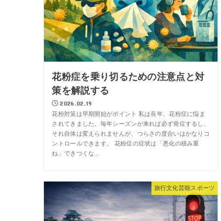
花粉症を乗り切るための注意点と対
策を解説する
2026.02.19
花粉対策は早期開始がポイント 私は長年、花粉症に悩ま
されてきました。毎年シーズンが来れば必ず発症するし、
それ自体は変えられませんが、つらさの度合いはかなりコ
ントロールできます。 花粉症の症状は「悪化の積み重
ね」できつくな...
旅行文化芸能スポーツ