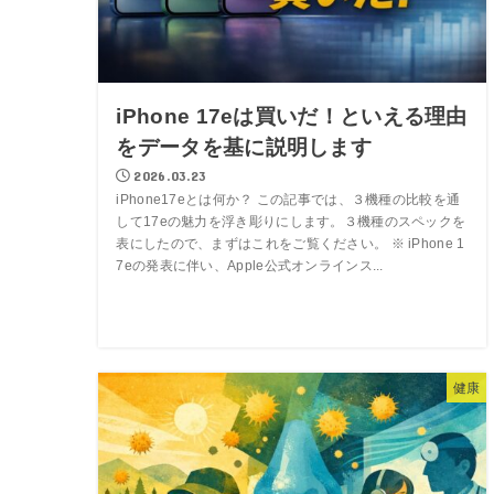
iPhone 17eは買いだ！といえる理由
をデータを基に説明します
2026.03.23
iPhone17eとは何か？ この記事では、３機種の比較を通
して17eの魅力を浮き彫りにします。３機種のスペックを
表にしたので、まずはこれをご覧ください。 ※ iPhone 1
7eの発表に伴い、Apple公式オンラインス...
健康