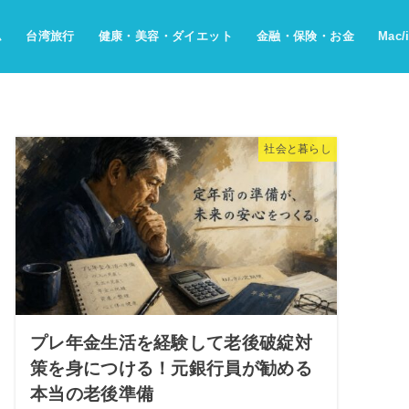
ム
台湾旅行
健康・美容・ダイエット
金融・保険・お金
Mac/
社会と暮らし
プレ年金生活を経験して老後破綻対
策を身につける！元銀行員が勧める
本当の老後準備