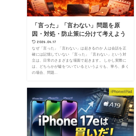
「言った」「言わない」問題を原
因・対処・防止策に分けて考えよう
2026.04.17
なぜ「言った」「言わない」は起きるのか 人は会話を正
確には記憶していない 「言った」「言わない」という対
立は、日常のさまざまな場面で起きます。 しかし実際に
は、どちらかが嘘をついているというよりも、寧ろ、多く
の場合、問題...
iPhone/iPad