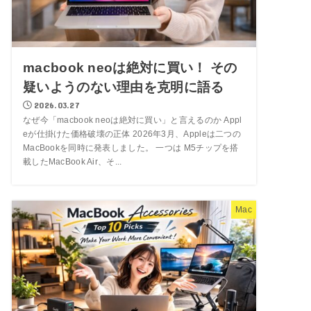
macbook neoは絶対に買い！ その
疑いようのない理由を克明に語る
2026.03.27
なぜ今「macbook neoは絶対に買い」と言えるのか Appl
eが仕掛けた価格破壊の正体 2026年3月、Appleは二つの
MacBookを同時に発表しました。 一つは M5チップを搭
載したMacBook Air、そ...
Mac