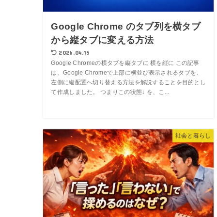
Google Chrome のタブ列を横タブ
から縦タブに変える方法
2026.04.15
Google Chromeの横タブを縦タブに 横を縦に この記事
は、Google Chromeで上部に横並び表示されるタブを、
左側に縦配置へ切り替える方法を解説することを目的とし
て作成しました。 つまりこの状態↓ を、こ...
社会と暮らし