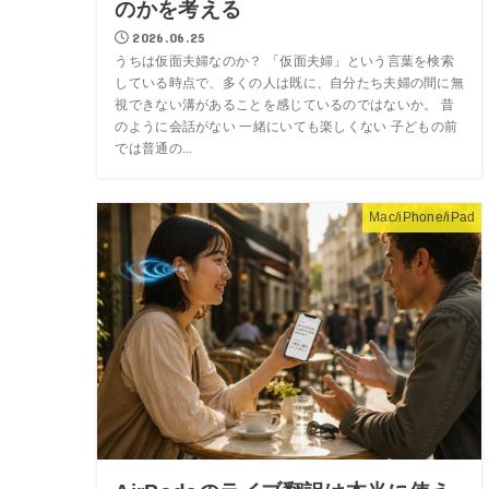
のかを考える
2026.06.25
うちは仮面夫婦なのか？ 「仮面夫婦」という言葉を検索
している時点で、多くの人は既に、自分たち夫婦の間に無
視できない溝があることを感じているのではないか。 昔
のように会話がない 一緒にいても楽しくない 子どもの前
では普通の...
Mac/iPhone/iPad