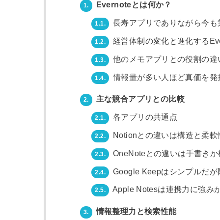
Evernoteとは何か？
1.
長寿アプリでありながら今も
1.1.
経営体制の変化と進化するEver
1.2.
他のメモアプリとの役割の違
1.3.
情報量が多い人ほど真価を発
1.4.
主な競合アプリとの比較
2.
各アプリの共通点
2.1.
Notionとの違いは構造と柔軟
2.2.
OneNoteとの違いは手書き
2.3.
Google Keepはシンプルだ
2.4.
Apple Notesは連携力に強
2.5.
情報整理力と検索性能
3.