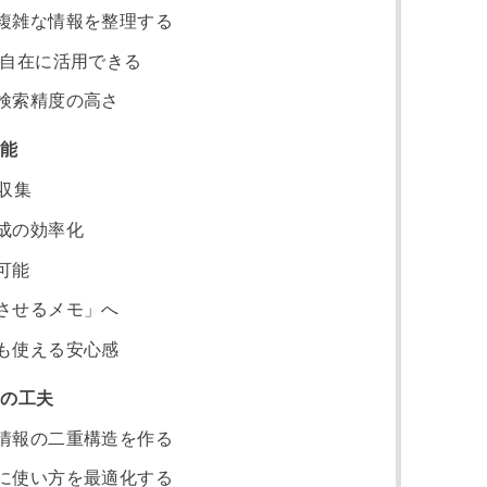
複雑な情報を整理する
も自在に活用できる
検索精度の高さ
機能
収集
成の効率化
可能
させるメモ」へ
も使える安心感
方の工夫
情報の二重構造を作る
に使い方を最適化する