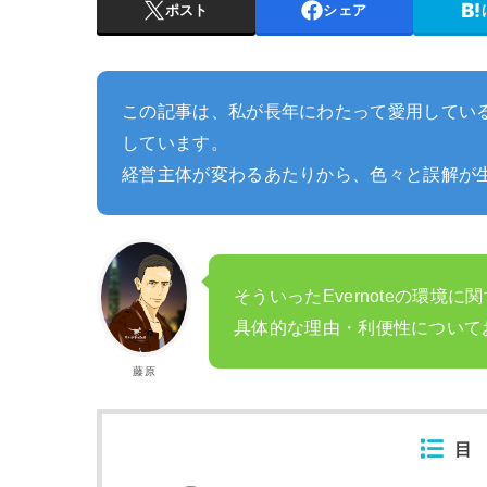
ポスト
シェア
この記事は、私が長年にわたって愛用しているア
しています。
経営主体が変わるあたりから、色々と誤解が
そういったEvernoteの環
具体的な理由・利便性について
藤原
目