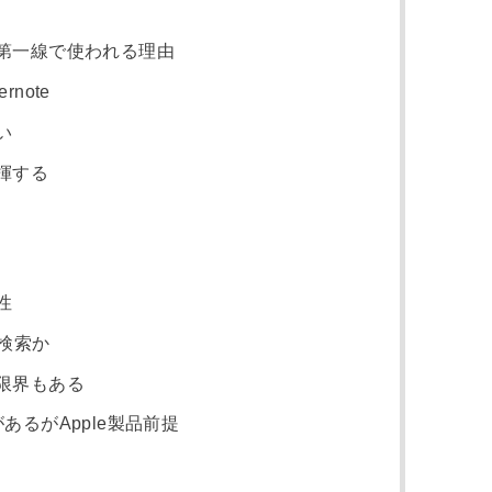
第一線で使われる理由
note
い
揮する
性
か検索か
が限界もある
みがあるがApple製品前提