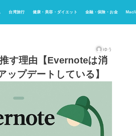
ム
台湾旅行
健康・美容・ダイエット
金融・保険・お金
Mac/
ゆう
推す理由【Evernoteは消
アップデートしている】