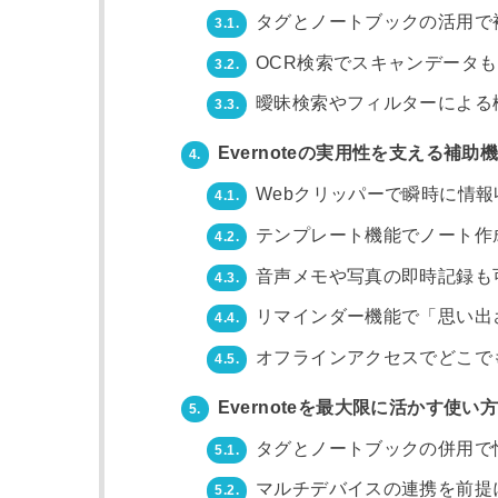
タグとノートブックの活用で
3.1.
OCR検索でスキャンデータ
3.2.
曖昧検索やフィルターによる
3.3.
Evernoteの実用性を支える補助
4.
Webクリッパーで瞬時に情報
4.1.
テンプレート機能でノート作
4.2.
音声メモや写真の即時記録も
4.3.
リマインダー機能で「思い出
4.4.
オフラインアクセスでどこで
4.5.
Evernoteを最大限に活かす使い
5.
タグとノートブックの併用で
5.1.
マルチデバイスの連携を前提
5.2.