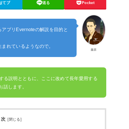
はてブ
送る
Pocket
プリEvernoteの解説を目的と
生まれているようなので。
藤原
境に関する説明とともに、ここに改めて長年愛用する
お話します。
 次
[
閉じる
]