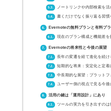
ノートリンクや内部検索を活
5.3.
書くだけでなく振り返る習慣
5.4.
Evernoteの無料プランと有料プ
6.
現在のプラン構成と機能差を
6.1.
Evernoteの将来性と今後の展望
7.
長年の変遷を経て進化を続けるEv
7.1.
短期的な将来：安定化と定着
7.2.
中長期的な展望：プラットフ
7.3.
ユーザー側の視点で見る今後
7.4.
活用の鍵は「運用設計」にあり
8.
ツールの実力を引き出すのは
8.1.