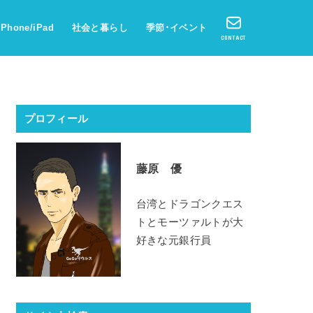
iPhone/iPad
社会と暮らし
季節･イベント
CONTACT
プロフィール
藤原 優
台湾とドラゴンクエス
トとモーツァルトが大
好きな元銀行員