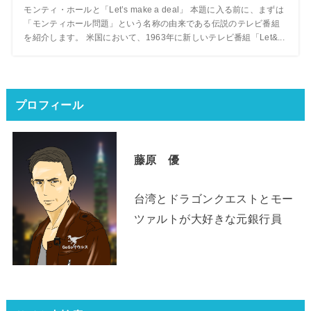
モンティ・ホールと「Let’s make a deal」 本題に入る前に、まずは
「モンティホール問題」という名称の由来である伝説のテレビ番組
を紹介します。 米国において、1963年に新しいテレビ番組「Let&...
プロフィール
藤原 優
台湾とドラゴンクエストとモー
ツァルトが大好きな元銀行員