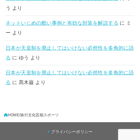
う
より
ネットいじめの酷い事例と有効な対策を解説する
に
ミ
ー
より
日本が天皇制を廃止してはいけない必然性を多角的に語
る
に
ゆう
より
日本が天皇制を廃止してはいけない必然性を多角的に語
る
に
髙木巌
より
HOME
旅行文化芸能スポーツ
プライバシーポリシー