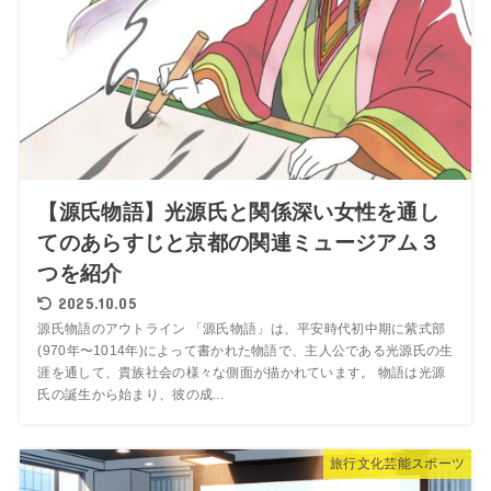
【源氏物語】光源氏と関係深い女性を通し
てのあらすじと京都の関連ミュージアム３
つを紹介
2025.10.05
源氏物語のアウトライン 「源氏物語」は、平安時代初中期に紫式部
(970年〜1014年)によって書かれた物語で、主人公である光源氏の生
涯を通して、貴族社会の様々な側面が描かれています。 物語は光源
氏の誕生から始まり、彼の成...
旅行文化芸能スポーツ