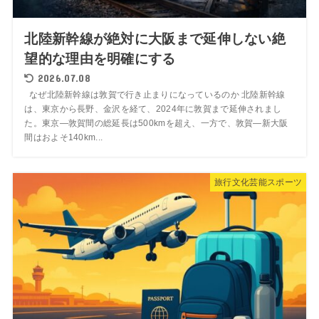
北陸新幹線が絶対に大阪まで延伸しない絶
望的な理由を明確にする
2026.07.08
なぜ北陸新幹線は敦賀で行き止まりになっているのか 北陸新幹線
は、東京から長野、金沢を経て、2024年に敦賀まで延伸されまし
た。東京―敦賀間の総延長は500kmを超え、一方で、敦賀―新大阪
間はおよそ140km...
旅行文化芸能スポーツ