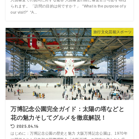
入国審査での質問に対する返答 入国審査の際に審査官から必ず尋ね
られます。 「訪問の目的は何ですか？」 “What is the purpose of y
our visit?” “A...
旅行文化芸能スポーツ
万博記念公園完全ガイド：太陽の塔などと
花の魅力そしてグルメを徹底解説！
2025.04.16
はじめに：万博記念公園の歴史と魅力 大阪万博記念公園は、1970年