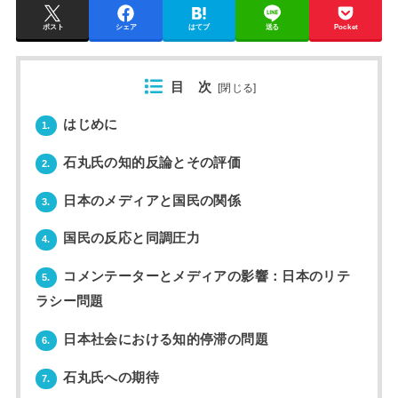
ポスト
シェア
はてブ
送る
Pocket
目 次
[
閉じる
]
はじめに
1.
石丸氏の知的反論とその評価
2.
日本のメディアと国民の関係
3.
国民の反応と同調圧力
4.
コメンテーターとメディアの影響：日本のリテ
5.
ラシー問題
日本社会における知的停滞の問題
6.
石丸氏への期待
7.