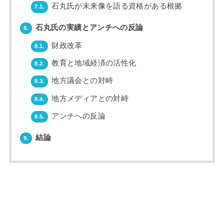
石丸氏が未来像を語る資格がある根拠
7.1.
石丸氏の実績とアンチへの反論
8.
財政改革
8.1.
教育と地域経済の活性化
8.2.
地方議会との対峙
8.3.
地方メディアとの対峙
8.4.
アンチへの反論
8.5.
結論
9.