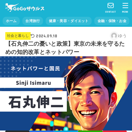
CONTACT
MENU
ホーム
台湾旅行
健康・美容・ダイエット
金融・保険・お金
2024.09.18
ゆう
社会と暮らし
【石丸伸二の憂いと政策】東京の未来を守るた
めの知的改革とネットパワー