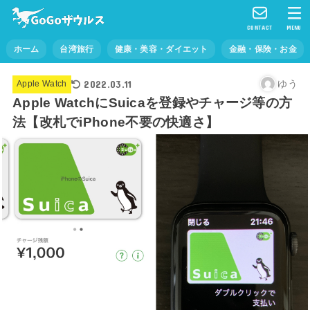
CONTACT
MENU
ホーム
台湾旅行
健康・美容・ダイエット
金融・保険・お金
2022.03.11
ゆう
Apple Watch
Apple WatchにSuicaを登録やチャージ等の方
法【改札でiPhone不要の快適さ】