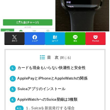
ポスト
シェア
はてブ
送る
Pocket
目 次
[
閉じる
]
カードも現金もいらない快適性と安全性
1.
ApplePayとiPhoneとAppleWatchの関係
2.
Suicaアプリのインストール
3.
AppleWatchへのSuica登録は3種類
4.
１. Suicaを新規発行する場合
4.1.