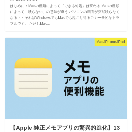
はじめに：Macの種類によって『できる対処』は変わる Macの種類
によって「映らない」の意味が違う パソコンの画面が突然映らなく
なる・・それはWindowsでもMacでも起こり得るごく一般的なトラ
ブルです。 ただしMac...
Mac/iPhone/iPad
【Apple 純正メモアプリの驚異的進化】13