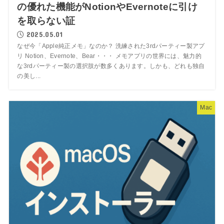
の優れた機能がNotionやEvernoteに引け
を取らない証
2025.05.01
なぜ今「Apple純正メモ」なのか？ 洗練された3rdパーティー製アプ
リ Notion、Evernote、Bear・・・ メモアプリの世界には、魅力的
な3rdパーティー製の選択肢が数多くあります。しかも、どれも独自
の美し...
Mac