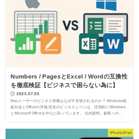
Numbers / PagesとExcel / Wordの互換性
を徹底検証【ビジネスで困らない為に】
2025.07.05
Macユーザーのビジネス実務はなぜ不安視されるのか？ Windows前
提社会とOfficeの牙城 現在のビジネスシーンは、圧倒的にWindows
とMicrosoft Officeを中心に回っています。 社内資料、顧客への...
iPhone/iPad