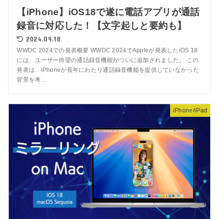
【iPhone】iOS18で遂に電話アプリが通話
録音に対応した！【文字起しと要約も】
2024.09.18
WWDC 2024での発表概要 WWDC 2024でAppleが発表したiOS 18
には、ユーザー待望の通話録音機能がついに追加されました。 この
発表は、iPhoneが長年にわたり通話録音機能を提供していなかった
背景を考...
iPhone/iPad