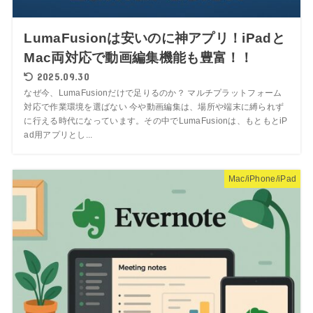
LumaFusionは安いのに神アプリ！iPadと
Mac両対応で動画編集機能も豊富！！
2025.09.30
なぜ今、LumaFusionだけで足りるのか？ マルチプラットフォーム
対応で作業環境を選ばない 今や動画編集は、場所や端末に縛られず
に行える時代になっています。その中でLumaFusionは、もともとiP
ad用アプリとし...
Mac/iPhone/iPad