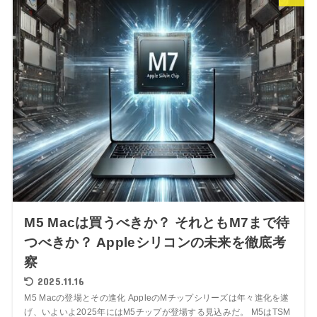
M5 Macは買うべきか？ それともM7まで待
つべきか？ Appleシリコンの未来を徹底考
察
2025.11.16
M5 Macの登場とその進化 AppleのMチップシリーズは年々進化を遂
げ、いよいよ2025年にはM5チップが登場する見込みだ。 M5はTSM