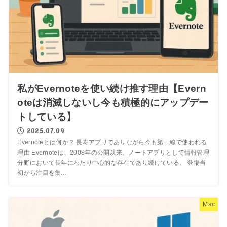
私がEvernoteを使い続け推す理由【Evern
oteは消滅しないし今も積極的にアップデー
トしている】
2025.07.09
Evernoteとは何か？ 長寿アプリでありながら今も第一線で使われる
理由 Evernoteは、2008年の公開以来、ノートアプリとして情報管理
分野において長年にわたり中心的な存在であり続けている。 登場当
初から注目を集...
Mac