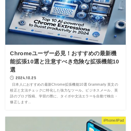
Chromeユーザー必見！おすすめの最新機
能拡張10選と注意すべき危険な拡張機能10
選
2024.10.25
日本人におすすめの最新Chrome拡張機能10選 Grammarly 英文の
校正と文法チェックに特化した強力なツール。ビジネスメール、英
語のブログ投稿、学習の際に、タイポや文法エラーを自動で検出・
修正します...
iPhone/iPad