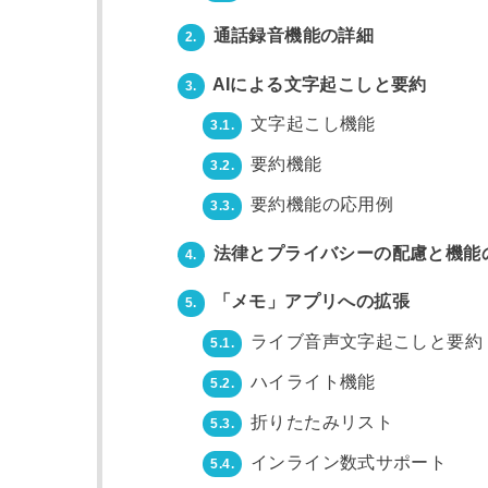
通話録音機能の詳細
2.
AIによる文字起こしと要約
3.
文字起こし機能
3.1.
要約機能
3.2.
要約機能の応用例
3.3.
法律とプライバシーの配慮と機能
4.
「メモ」アプリへの拡張
5.
ライブ音声文字起こしと要約
5.1.
ハイライト機能
5.2.
折りたたみリスト
5.3.
インライン数式サポート
5.4.