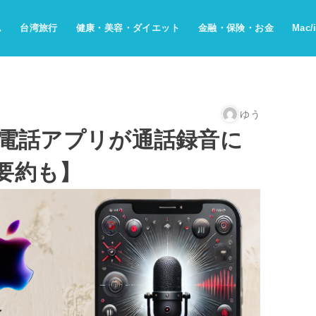
ム
台湾旅行
健康・美容・ダイエット
金融・保険・お金
Mac/
ゆう
で遂に電話アプリが通話録音に
要約も】