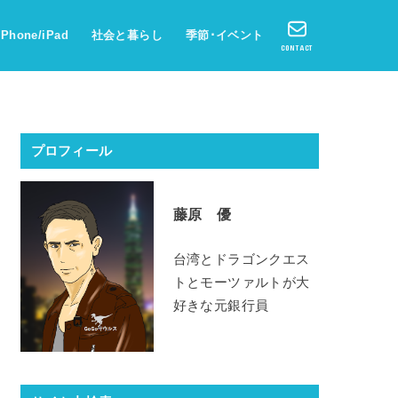
iPhone/iPad
社会と暮らし
季節･イベント
CONTACT
プロフィール
藤原 優
台湾とドラゴンクエス
トとモーツァルトが大
好きな元銀行員