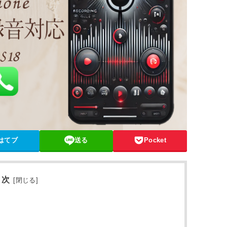
はてブ
送る
Pocket
 次
[
閉じる
]