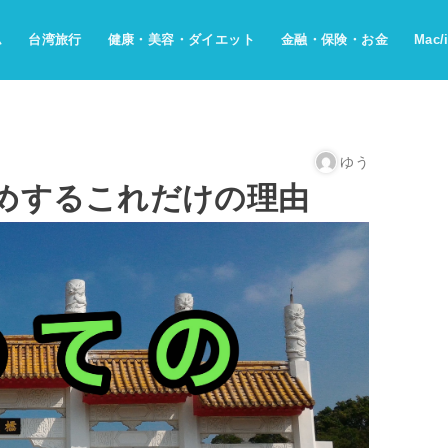
ム
台湾旅行
健康・美容・ダイエット
金融・保険・お金
Mac/
ゆう
めするこれだけの理由