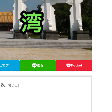
はてブ
送る
Pocket
 次
[
閉じる
]