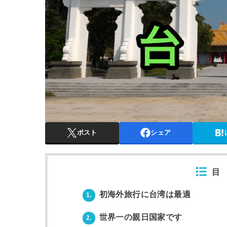
ポスト
シェア
目
初海外旅行に台湾は最適
1.
世界一の親日国家です
2.