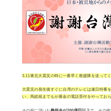
3.11東北大震災の時に一番早く救援隊を送って
大震災の発生後すぐに台湾のテレビは連日特番
い、馬総統までもが募金の電話受付をやってお
その折に頂いた
義捐金が200億円以上
で、その絶