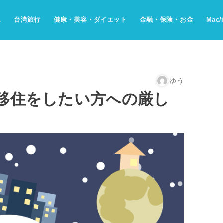
ム
台湾旅行
健康・美容・ダイエット
金融・保険・お金
Mac/
ゆう
移住をしたい方への厳し