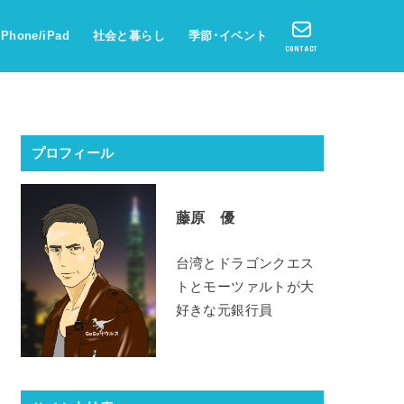
iPhone/iPad
社会と暮らし
季節･イベント
CONTACT
プロフィール
藤原 優
台湾とドラゴンクエス
トとモーツァルトが大
好きな元銀行員