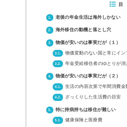
目
老後の年金生活は海外しかない
1.
海外移住の動機と落とし穴
2.
物価が安いのは事実だが（１）
3.
物価変動のない国と常にイン
3.1.
年金受給移住者のゆとりが消
3.2.
物価が安いのは事実だが（２）
4.
生活の内容次第で年間消費金
4.1.
ざっくりした生活費の目安
4.2.
特に持病持ちは移住が難しい
5.
健康保険と医療費
5.1.