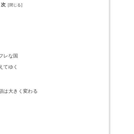
 次
[
閉じる
]
フレな国
えてゆく
額は大きく変わる