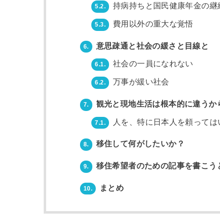
持病持ちと国民健康年金の継
5.2.
費用以外の重大な覚悟
5.3.
意思疎通と社会の緩さと目線と
6.
社会の一員になれない
6.1.
万事が緩い社会
6.2.
観光と現地生活は根本的に違うか
7.
人を、特に日本人を頼っては
7.1.
移住して何がしたいか？
8.
移住希望者のための記事を書こう
9.
まとめ
10.