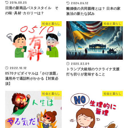
2016.08.25
2024.06.12
日清の新商品パスタスタイル そ
離婚後の共同親権とは？ 日本の家
の味･具材･カロリーは？
族法の新たな試み
社会と暮らし
社会と暮らし
2025.03.09
2022.10.12
トランプ大統領のウクライナ支援
0570ナビダイヤルは「かけ放題」
打ち切りが意味すること
適用外で通話料がかかる【対策必
須】
社会と暮らし
社会と暮らし