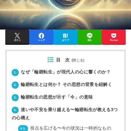
ポスト
シェア
はてブ
送る
Pocket
目 次
[
閉じる
]
なぜ「輪廻転生」が現代人の心に響くのか？
1.
輪廻転生とは何か？ その思想の背景を紐解く
2.
輪廻転生の思想が示す「今」の意味
3.
迷いや不安を乗り越える〜輪廻転生が教える3つ
4.
の心構え
視点を広げる〜今の状況は一時的なもの
4.1.