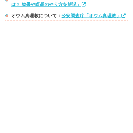
は？ 効果や瞑想のやり方を解説」
オウム真理教について：
公安調査庁「オウム真理教」