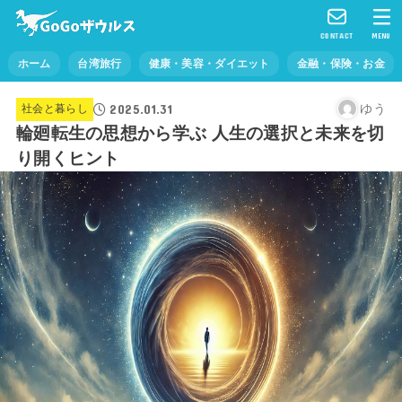
CONTACT
MENU
ホーム
台湾旅行
健康・美容・ダイエット
金融・保険・お金
2025.01.31
ゆう
社会と暮らし
輪廻転生の思想から学ぶ 人生の選択と未来を切
り開くヒント