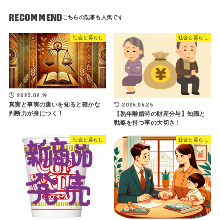
RECOMMEND
社会と暮らし
社会と暮らし
2025.02.19
2026.06.25
真実と事実の違いを知ると確かな
判断力が身につく！
【熟年離婚時の財産分与】知識と
戦略を持つ事の大切さ！
社会と暮らし
社会と暮らし