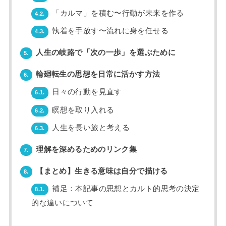
「カルマ」を積む〜行動が未来を作る
4.2.
執着を手放す〜流れに身を任せる
4.3.
人生の岐路で「次の一歩」を選ぶために
5.
輪廻転生の思想を日常に活かす方法
6.
日々の行動を見直す
6.1.
瞑想を取り入れる
6.2.
人生を長い旅と考える
6.3.
理解を深めるためのリンク集
7.
【まとめ】生きる意味は自分で描ける
8.
補足：本記事の思想とカルト的思考の決定
8.1.
的な違いについて