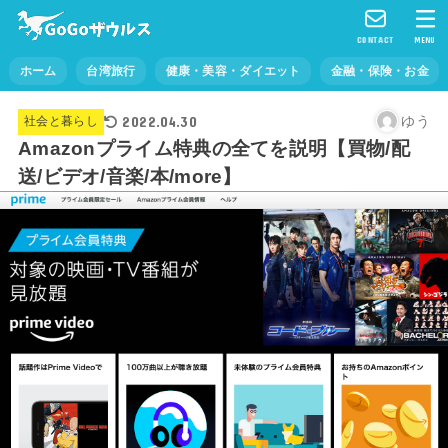
CONTACT
MENU
ホーム
台湾旅行
健康・美容・ダイエット
金融・保険・お金
2022.04.30
ゆう
社会と暮らし
Amazonプライム特典の全てを説明【買物/配
送/ビデオ/音楽/本/more】