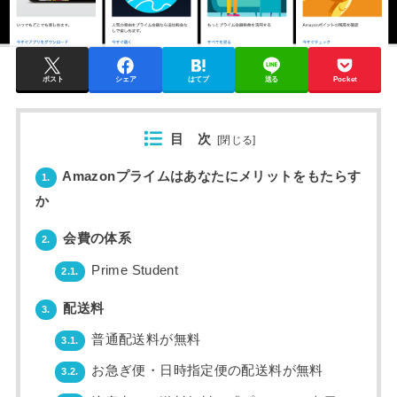
ポスト
シェア
はてブ
送る
Pocket
目 次
[
閉じる
]
Amazonプライムはあなたにメリットをもたらす
1.
か
会費の体系
2.
Prime Student
2.1.
配送料
3.
普通配送料が無料
3.1.
お急ぎ便・日時指定便の配送料が無料
3.2.