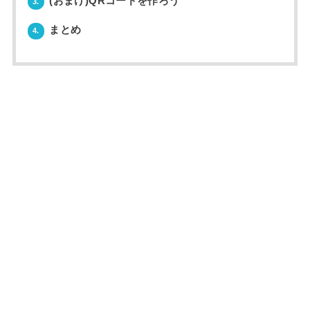
(おまけ)QRコードを作ろう
3.
まとめ
4.