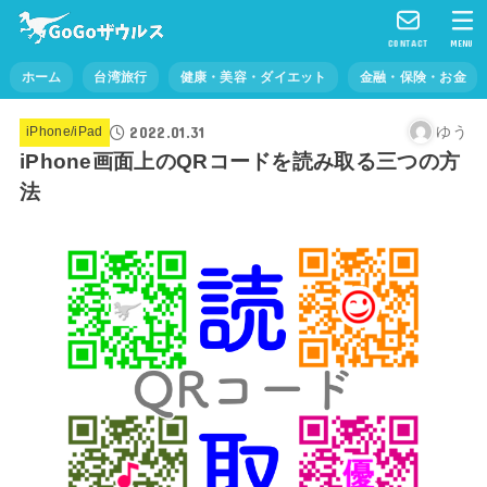
CONTACT
MENU
ホーム
台湾旅行
健康・美容・ダイエット
金融・保険・お金
2022.01.31
ゆう
iPhone/iPad
iPhone画面上のQRコードを読み取る三つの方
法