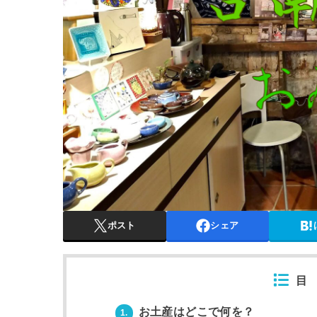
ポスト
シェア
目
お土産はどこで何を？
1.