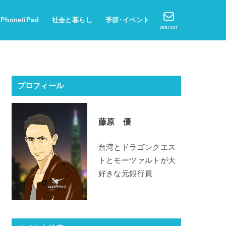
iPhone/iPad
社会と暮らし
季節･イベント
CONTACT
プロフィール
藤原 優
台湾とドラゴンクエス
トとモーツァルトが大
好きな元銀行員