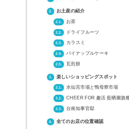
お土産の紹介
2.
お茶
2.1.
ドライフルーツ
2.2.
カラスミ
2.3.
パイナップルケーキ
2.4.
瓦煎餅
2.5.
楽しいショッピングスポット
3.
水仙宮市場と鴨母寮市場
3.1.
CHEER FOR 趣活 藍晒圖旗
3.2.
台南知事官邸
3.3.
全てのお店の位置確認
4.