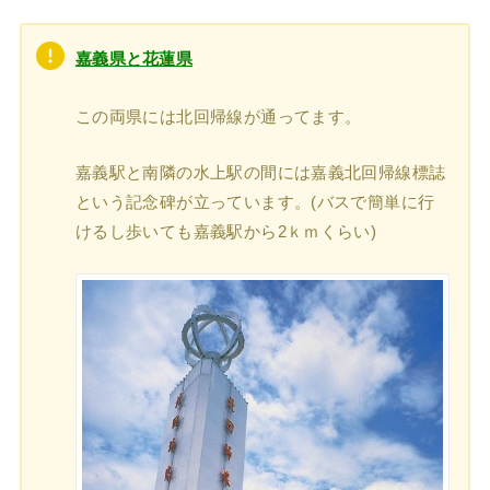
嘉義県と花蓮県
この両県には北回帰線が通ってます。
嘉義駅と南隣の水上駅の間には嘉義北回帰線標誌
という記念碑が立っています。(バスで簡単に行
けるし歩いても嘉義駅から2ｋｍくらい)