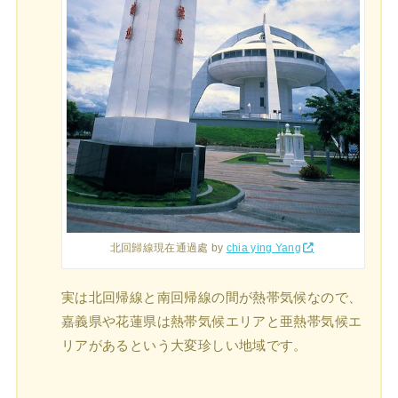
北回歸線現在通過處 by
chia ying Yang
実は北回帰線と南回帰線の間が熱帯気候なので、
嘉義県や花蓮県は熱帯気候エリアと亜熱帯気候エ
リアがあるという大変珍しい地域です。