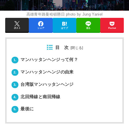
高雄青年路曼哈頓懸日 photo by Jung Yaniel
ポスト
シェア
はてブ
送る
Pocket
目 次
[
閉じる
]
マンハッタンヘンジって何？
1.
マンハッタンヘンジの由来
2.
台湾版マンハッタンヘンジ
3.
北回帰線と南回帰線
4.
最後に
5.