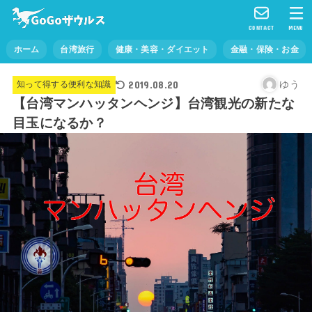
CONTACT
MENU
ホーム
台湾旅行
健康・美容・ダイエット
金融・保険・お金
2019.08.20
ゆう
知って得する便利な知識
【台湾マンハッタンヘンジ】台湾観光の新たな
目玉になるか？