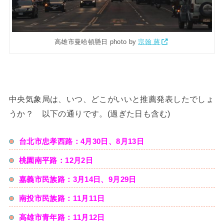
高雄市曼哈頓懸日 photo by
宗翰 蔣
中央気象局は、いつ、どこがいいと推薦発表したでしょ
うか？ 以下の通りです。(過ぎた日も含む)
台北市忠孝西路：4月30日、8月13日
桃園南平路：12月2日
嘉義市民族路：3月14日、9月29日
南投市民族路：11月11日
高雄市青年路：11月12日