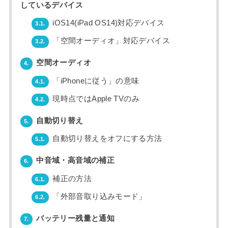
しているデバイス
iOS14(iPad OS14)対応デバイス
3.1.
「空間オーディオ」対応デバイス
3.2.
空間オーディオ
4.
「iPhoneに従う」の意味
4.1.
現時点ではApple TVのみ
4.2.
自動切り替え
5.
自動切り替えをオフにする方法
5.1.
中音域・高音域の補正
6.
補正の方法
6.1.
「外部音取り込みモード」
6.2.
バッテリー残量と通知
7.