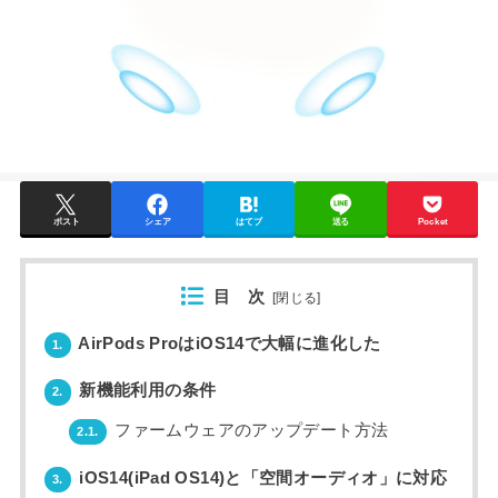
ポスト
シェア
はてブ
送る
Pocket
目 次
[
閉じる
]
AirPods ProはiOS14で大幅に進化した
1.
新機能利用の条件
2.
ファームウェアのアップデート方法
2.1.
iOS14(iPad OS14)と「空間オーディオ」に対応
3.