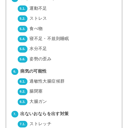
運動不足
5.1.
ストレス
5.2.
食べ物
5.3.
寝不足・不規則睡眠
5.4.
水分不足
5.5.
姿勢の歪み
5.6.
病気の可能性
6.
過敏性大腸症候群
6.1.
腸閉塞
6.2.
大腸ガン
6.3.
出ないおならを出す対策
7.
ストレッチ
7.1.