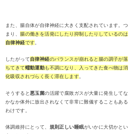
また、腸自体が自律神経に大きく支配されています。つ
まり、
腸の働きを活発にしたり抑制したりしているのは
自律神経
です
。
したがって
自律神経
のバランスが崩れると腸の調子が落
ちてきて
蠕動運動
も不調になり、入ってきた食べ物は消
化吸収されづらく長く滞在します
。
そうすると
悪玉菌
の活躍で腐敗ガスが大量に発生してな
かなか体外に放出されなくて非常に難儀することもある
わけです。
体調維持にとって、
規則正しい睡眠
がいかに大切かとい