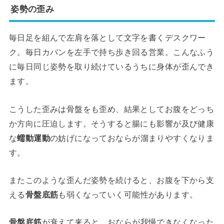
姿勢の歪み
毎日足を組んで左肩を落として文字を書くデスクワー
ク。毎日カバンを左手で持ち歩き回る営業。こんなふう
に毎日同じ姿勢を取り続けているうちに身体が歪んでき
ます。
こうした歪みは骨盤をも歪め、結果としてお腹をどっち
か方向に圧迫します。そうすると腸にも影響が及び健康
な
蠕動運動
の妨げになっておならが溜まりやすくなりま
す。
またこのような歪んだ姿勢を続けると、お腹を下から支
える
骨盤底筋
も弱くなっていく可能性があります。
骨盤底筋
が衰えて来ると、おならが我慢できなくなった