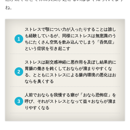
ね。
ストレス
で顎につい力が入ったりすることは誰し
も経験しているが、同様に
ストレス
は無意識のう
ちにたくさん空気を飲み込んでしまう「呑気症」
という症状を引き起こす
ストレス
は副交感神経に悪作用を及ぼし結果的に
胃腸の働きを鈍くしておならが溜まりやすくな
る、とともに
ストレス
による腸内環境の悪化はお
ならを臭くする
人前でおならを我慢する癖が「
おなら恐怖症
」を
呼び、それが
ストレス
となって益々おならが溜ま
りやすくなる