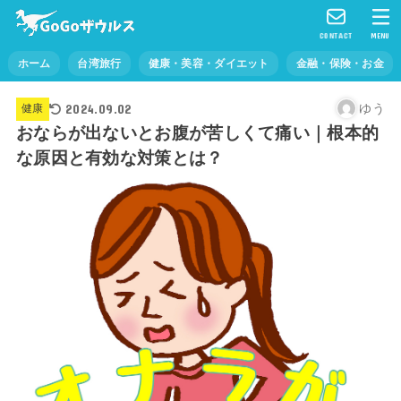
CONTACT
MENU
ホーム
台湾旅行
健康・美容・ダイエット
金融・保険・お金
2024.09.02
ゆう
健康
おならが出ないとお腹が苦しくて痛い｜根本的
な原因と有効な対策とは？