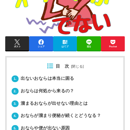
ポスト
シェア
はてブ
送る
Pocket
目 次
[
閉じる
]
出ないおならは本当に困る
1.
おならは何処から来るの？
2.
溜まるおならが出せない理由とは
3.
おならが溜まり便秘が続くとどうなる？
4.
おならや便が出ない原因
5.