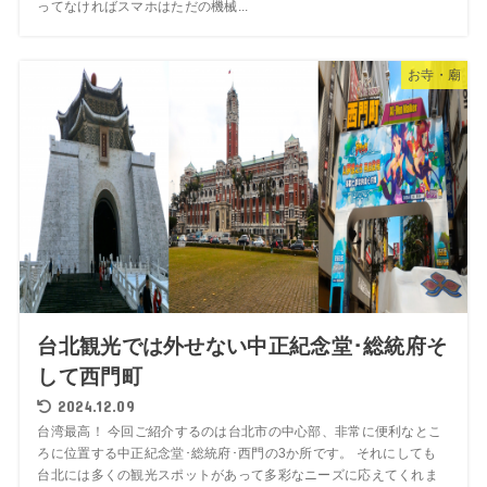
ってなければスマホはただの機械...
お寺・廟
台北観光では外せない中正紀念堂･総統府そ
して西門町
2024.12.09
台湾最高！ 今回ご紹介するのは台北市の中心部、非常に便利なとこ
ろに位置する中正紀念堂･総統府･西門の3か所です。 それにしても
台北には多くの観光スポットがあって多彩なニーズに応えてくれま