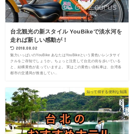
台北観光の新スタイル YouBikeで淡水河を
走れば新しい感動が！
2018.08.02
魅力いっぱいのYouBike あなたはYouBikeという黄色いレンタサイ
クルをご存知でしょうか。ちょっと注意して台北の街を歩いている
と、結構黄色が走っていますよ。 実はこの黄色い自転車は、台湾各
都市の交通局が推進してい...
知って得する便利な知識