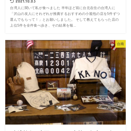
2021.10.03
台湾人に聞いて私が食べました 半年ほど前に台北在住の台湾人に
「沢山の友人にそれぞれが推薦するおすすめの小籠包の店を5件ずつ
選んでもらって！」とお願いしました。 そして教えてもらった店の
上位5件を全件食べ歩き、その結果を報...
台南