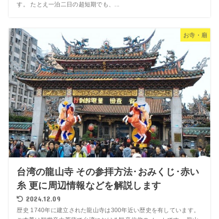
す。 たとえ一泊二日の超短期でも、...
お寺・廟
台湾の龍山寺 その参拝方法･おみくじ･赤い
糸 更に周辺情報などを解説します
2024.12.09
歴史 1740年に建立された龍山寺は300年近い歴史を有しています。