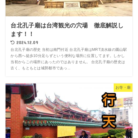
台北孔子廟は台湾観光の穴場 徹底解説し
ます！！
2024.12.09
台北孔子廟の歴史 当初は南門付近 台北孔子廟はMRT淡水線の園山駅
から西へ徒歩10分足らずという便利な場所に位置してます。しかし
当初からこの場所にあったのではありません。 台北孔子廟の歴史は
古く、もともとは城郭都市であっ...
お寺・廟