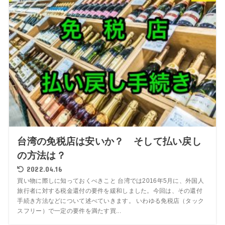
台湾の免税店は安いか？ そして払い戻し
の方法は？
2022.04.16
買い物に際しに知っておくべきこと 台湾では2016年5月に、外国人
旅行者に対する税金還付の要件を緩和しました。今回は、その還付
手続き方法などについて述べていきます。 いわゆる免税店（タック
スフリー）で一定の要件を満たす買...