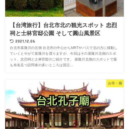
【台湾旅行】台北市北の観光スポット 忠烈
祠と士林官邸公園 そして圓山風景区
2021.12.06
台北市基隆川の北側 台北市の中心からMRTやバスで北の方に移動し
ていくとやがて基隆川を渡りますが、今回はその基隆川北側のスポ
ット、忠烈祠と士林官邸のご紹介です。 基隆川北側のスポットで最
も有名且つ訪問者の多いところは国立...
お寺・廟