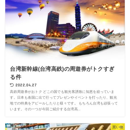
台湾新幹線(台湾高鉄)の周遊券がトクすぎ
る件
2022.04.27
高鉄周遊券がおトク どこの国でも観光客誘致に知恵を絞っていま
す。日本も各国に出て行ってプレゼンやイベントを打ったり、観光
地での特典をアピールしたりと様々です。 もちろん台湾も頑張って
います。その一つが今回ご紹介する台湾高...
買い物