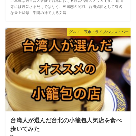
ご本尊は観世音大菩薩で台湾における観音信仰のメッカです。 龍山
寺には観音さまだけではなく、三国志の関羽、台湾媽祖として有名
な天上聖母、学問の神である文昌...
グルメ・夜市・ライブハウス・バー
台湾人が選んだ台北の小籠包人気店を食べ
歩いてみた