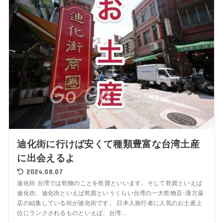
迪化街に行けば安くて種類豊富な台湾土産
に出会えるよ
2024.08.07
迪化街 台湾では乾物のことを乾貨といいます。そして乾貨といえば
迪化街。迪化街といえば乾貨というくらい台湾の一大乾物店･漢方薬
店の結集している街が迪化街です。 日本人旅行者に人気のお土産上
位にランクされるものといえば、台湾...