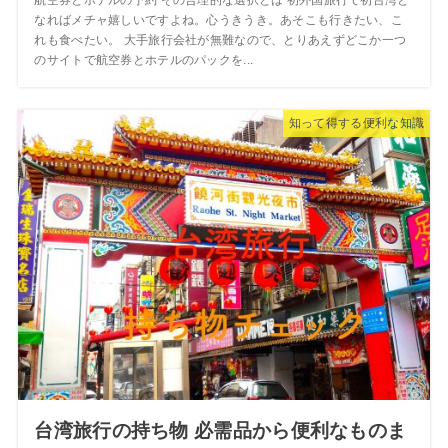
航空券とホテルの予約 その合理的な選択とは 初外国旅行で初台湾と
なればメチャ嬉しいですよね。心うきうき。あそこも行きたい、こ
れも食べたい。 大手旅行会社が無難なので、とりあえずどこか一つ
のサイトで航空券とホテルのパックを...
知って得する便利な知識
台湾旅行の持ち物 必需品から便利なものま