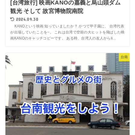
[台湾旅行] 映画KANOの嘉義と烏山頭ダム
観光 そして 故宮博物院南院
2024.09.30
KANOという映画 知っていましたか？ かつて甲子園に、 台湾代表
が出場していたことを−。 これは台湾で空前の大ヒットを飛ばした映
画KANOのキャッチコピーです。 ある時、台湾人の友人からli...
台南