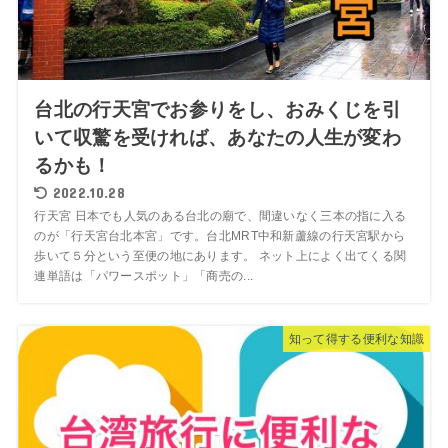
台北の行天宮でお参りをし、おみくじを引
いて収驚を受ければ、あなたの人生が変わ
るかも！
2022.10.28
行天宮 日本でも人気のある台北の廟で、間違いなく三本の指に入る
のが「行天宮台北本宮」です。台北MRT中和新蘆線の行天宮駅から
歩いて５分という至便の地にあります。 ネット上によく出てくる関
連単語は「パワースポット」「商売の...
知って得する便利な知識