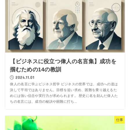
【ビジネスに役立つ偉人の名言集】成功を
掴むための14の教訓
2024.11.01
偉人の名言に学ぶビジネス哲学 ビジネスの世界では、成功への道は
決して平坦ではありません。目標を追い求め、困難を乗り越えるた
めには強い信念や実行力が求められます。 歴史に名を刻んだ偉人た
ちの名言には、成功の秘訣や困難に打ち...
仕事