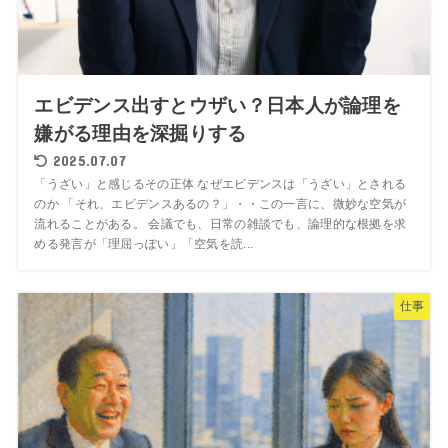
エビデンス出すとウザい？日本人が論理を
嫌がる理由を深掘りする
2025.07.07
「うざい」と感じるその正体 なぜエビデンスは「うざい」とされる
のか 「それ、エビデンスあるの？」・・この一言に、微妙な空気が
流れることがある。 会議でも、日常の雑談でも、論理的な根拠を求
める発言が「理屈っぽい」「空気を読...
仕事