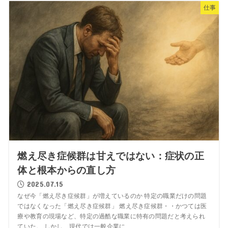
仕事
燃え尽き症候群は甘えではない：症状の正
体と根本からの直し方
2025.07.15
なぜ今「燃え尽き症候群」が増えているのか 特定の職業だけの問題
ではなくなった「燃え尽き症候群」 燃え尽き症候群・・かつては医
療や教育の現場など、特定の過酷な職業に特有の問題だと考えられ
ていた。 しかし、現代では一般企業に...