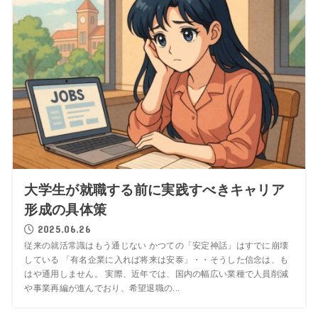
大学生が就職する前に実践すべきキャリア
形成の具体策
2025.06.26
従来の就活常識はもう通じない かつての「安定神話」はすでに崩壊
している 「有名企業に入れば将来は安泰」・・そうした信念は、も
はや通用しません。 実際、近年では、国内の幅広い業種で人員削減
や事業再編が進んでおり、希望退職の...