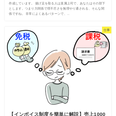
作成しています。 揚げ足を取る人は直属上司で、あなたはその部下
とします。つまり力関係で理不尽さを無理やり通される、そんな関
係ですね。 非常によくあるパターンで、...
仕事
【インボイス制度を簡単に解説】売上1000