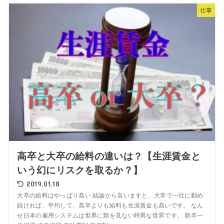
仕事
高卒と大卒の給料の違いは？【生涯賃金と
いう幻にリスクを取るか？】
2019.01.18
大卒の給料はやっぱり高い 結論から言いますと、大卒で一社に勤め
続ければ、平均して、高卒よりも給料も生涯賃金も高いです。 なん
せ日本の雇用システムは世界に類を見ない特異な世界です。 新卒一