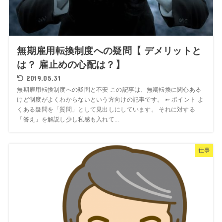
無期雇用転換制度への疑問【 デメリットと
は？ 雇止めの心配は？】
2019.05.31
無期雇用転換制度への疑問と不安 この記事は、無期転換に関心ある
けど制度がよくわからないという方向けの記事です。 ➵ ポイント よ
くある疑問を「質問」として見出しにしています。 それに対する
「答え」を解説し少し私感も入れて...
仕事