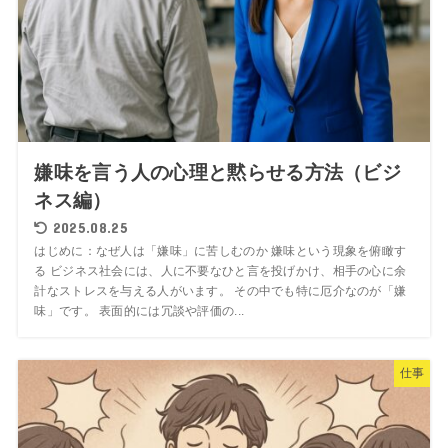
嫌味を言う人の心理と黙らせる方法（ビジ
ネス編）
2025.08.25
はじめに：なぜ人は「嫌味」に苦しむのか 嫌味という現象を俯瞰す
る ビジネス社会には、人に不要なひと言を投げかけ、相手の心に余
計なストレスを与える人がいます。 その中でも特に厄介なのが「嫌
味」です。 表面的には冗談や評価の...
仕事