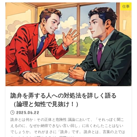
仕事
詭弁を弄する人への対処法を詳しく語る
（論理と知性で見抜け！）
2025.06.22
詭弁とは何か：その正体と危険性 議論において、「それっぽく聞こ
えるのに、なぜか納得できない言い回し」に出くわしたことはない
でしょうか。 それがまさに「詭弁」です。 詭弁とは、言葉の上では