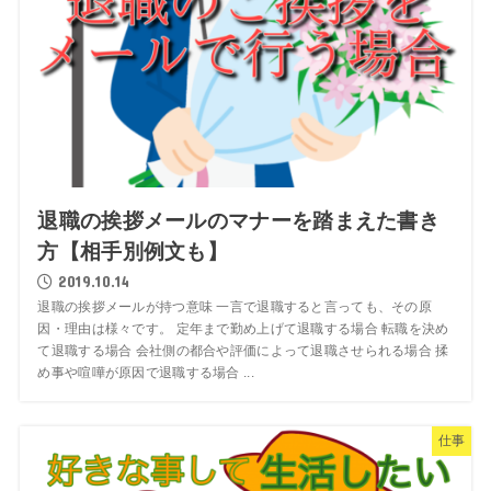
退職の挨拶メールのマナーを踏まえた書き
方【相手別例文も】
2019.10.14
退職の挨拶メールが持つ意味 一言で退職すると言っても、その原
因・理由は様々です。 定年まで勤め上げて退職する場合 転職を決め
て退職する場合 会社側の都合や評価によって退職させられる場合 揉
め事や喧嘩が原因で退職する場合 ...
仕事